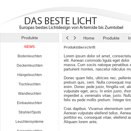
Produkte
Home
Produkte
I
NEWS
Produktüberschrift
Lorem ipsum dolor sit amet, consectetu
Bodenleuchten
elit. Aenean commodo ligula eget dolor
massa. Cum sociis natoque penatibus e
Deckenleuchten
parturient montes, nascetur ridiculus m
Hängeleuchten
Donec quam felis, ultricies nec, pellen
pretium quis, sem. Nulla consequat ma
Tischleuchten
enim. Donec pede justo, fringilla vel, al
vulputate eget, arcu. In enim justo, rho
Wandleuchten
imperdiet a, venenatis vitae, justo. Nul
felis eu pede mollis pretium. Integer tin
Einbauleuchten
Cras dapibus. Vivamus elementum semp
Strahler/Spots
Aenean vulputate eleifend tellus. Aenean
porttitor eu, consequat vitae, eleifend a
Leuchtensysteme
Aliquam lorem ante,