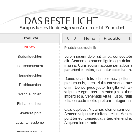
Produkte
Home
Produkte
I
NEWS
Produktüberschrift
Lorem ipsum dolor sit amet, consectetu
Bodenleuchten
elit. Aenean commodo ligula eget dolor
massa. Cum sociis natoque penatibus e
Deckenleuchten
parturient montes, nascetur ridiculus m
Hängeleuchten
Donec quam felis, ultricies nec, pellen
pretium quis, sem. Nulla consequat ma
Tischleuchten
enim. Donec pede justo, fringilla vel, al
vulputate eget, arcu. In enim justo, rho
Wandleuchten
imperdiet a, venenatis vitae, justo. Nul
felis eu pede mollis pretium. Integer tin
Einbauleuchten
Cras dapibus. Vivamus elementum semp
Strahler/Spots
Aenean vulputate eleifend tellus. Aenean
porttitor eu, consequat vitae, eleifend a
Leuchtensysteme
Aliquam lorem ante,