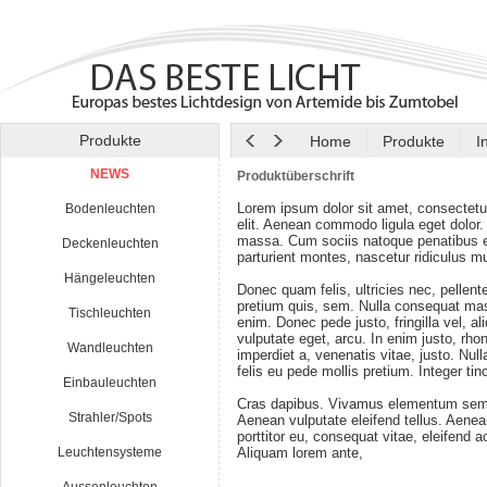
Produkte
Home
Produkte
I
NEWS
Produktüberschrift
Lorem ipsum dolor sit amet, consectetu
Bodenleuchten
elit. Aenean commodo ligula eget dolor
massa. Cum sociis natoque penatibus e
Deckenleuchten
parturient montes, nascetur ridiculus m
Hängeleuchten
Donec quam felis, ultricies nec, pellen
pretium quis, sem. Nulla consequat ma
Tischleuchten
enim. Donec pede justo, fringilla vel, al
vulputate eget, arcu. In enim justo, rho
Wandleuchten
imperdiet a, venenatis vitae, justo. Nul
felis eu pede mollis pretium. Integer tin
Einbauleuchten
Cras dapibus. Vivamus elementum semp
Strahler/Spots
Aenean vulputate eleifend tellus. Aenean
porttitor eu, consequat vitae, eleifend a
Leuchtensysteme
Aliquam lorem ante,