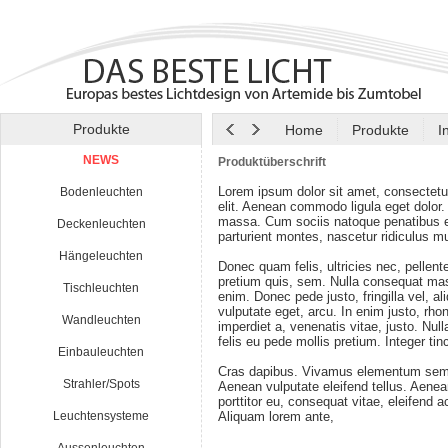
Produkte
Home
Produkte
I
NEWS
Produktüberschrift
Lorem ipsum dolor sit amet, consectetu
Bodenleuchten
elit. Aenean commodo ligula eget dolor
massa. Cum sociis natoque penatibus e
Deckenleuchten
parturient montes, nascetur ridiculus m
Hängeleuchten
Donec quam felis, ultricies nec, pellen
pretium quis, sem. Nulla consequat ma
Tischleuchten
enim. Donec pede justo, fringilla vel, al
vulputate eget, arcu. In enim justo, rho
Wandleuchten
imperdiet a, venenatis vitae, justo. Nul
felis eu pede mollis pretium. Integer tin
Einbauleuchten
Cras dapibus. Vivamus elementum semp
Strahler/Spots
Aenean vulputate eleifend tellus. Aenean
porttitor eu, consequat vitae, eleifend a
Leuchtensysteme
Aliquam lorem ante,