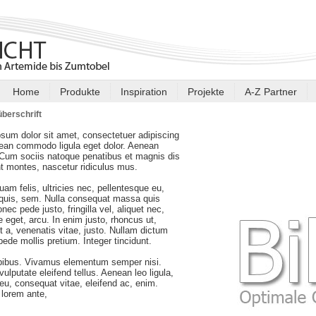
Home
Produkte
Inspiration
Projekte
A-Z Partner
berschrift
sum dolor sit amet, consectetuer adipiscing
nean commodo ligula eget dolor. Aenean
Cum sociis natoque penatibus et magnis dis
nt montes, nascetur ridiculus mus.
am felis, ultricies nec, pellentesque eu,
 quis, sem. Nulla consequat massa quis
nec pede justo, fringilla vel, aliquet nec,
e eget, arcu. In enim justo, rhoncus ut,
t a, venenatis vitae, justo. Nullam dictum
 pede mollis pretium. Integer tincidunt.
pibus. Vivamus elementum semper nisi.
ulputate eleifend tellus. Aenean leo ligula,
r eu, consequat vitae, eleifend ac, enim.
lorem ante,