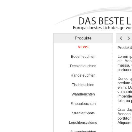
Produkte
NEWS
Produktü
Lorem ip
Bodenleuchten
elit. Ae
massa. 
Deckenleuchten
parturie
Hängeleuchten
Donec qu
pretium
Tischleuchten
enim. Do
vulputat
Wandleuchten
imperdie
felis eu
Einbauleuchten
Cras da
Strahler/Spots
Aenean v
porttito
Leuchtensysteme
Aliquam 