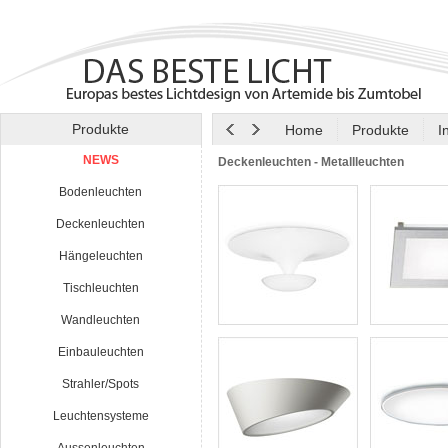
Produkte
Home
Produkte
I
NEWS
Deckenleuchten - Metallleuchten
Bodenleuchten
Deckenleuchten
Hängeleuchten
Tischleuchten
Wandleuchten
Einbauleuchten
Strahler/Spots
Leuchtensysteme