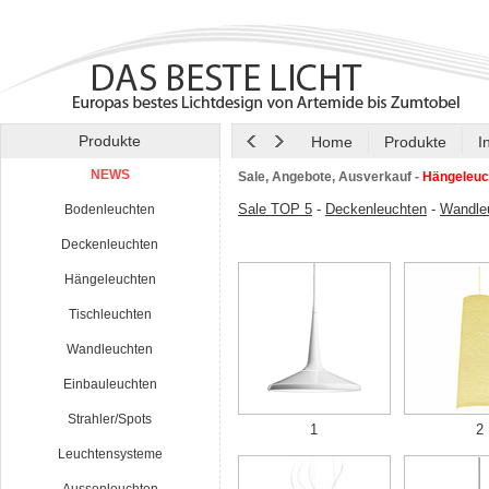
Produkte
Home
Produkte
I
NEWS
Sale, Angebote, Ausverkauf -
Hängeleuc
Sale TOP 5
-
Deckenleuchten
-
Wandle
Bodenleuchten
Deckenleuchten
Hängeleuchten
Tischleuchten
Wandleuchten
Einbauleuchten
Strahler/Spots
1
2
Leuchtensysteme