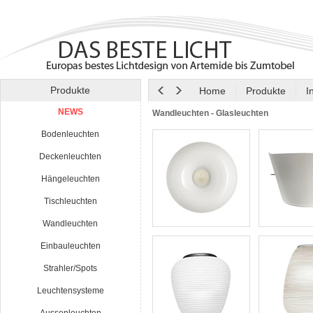
Produkte
Home
Produkte
I
NEWS
Wandleuchten - Glasleuchten
Bodenleuchten
Deckenleuchten
Hängeleuchten
Tischleuchten
Wandleuchten
Einbauleuchten
Strahler/Spots
Leuchtensysteme