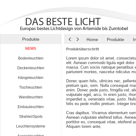
Produkte
Home
Produkte
I
NEWS
Produktüberschrift
Lorem ipsum dolor sit amet, consectetu
Bodenleuchten
elit. Aenean commodo ligula eget dolor
massa. Cum sociis natoque penatibus e
Deckenleuchten
parturient montes, nascetur ridiculus m
Hängeleuchten
Donec quam felis, ultricies nec, pellen
pretium quis, sem. Nulla consequat ma
Tischleuchten
enim. Donec pede justo, fringilla vel, al
vulputate eget, arcu. In enim justo, rho
Wandleuchten
imperdiet a, venenatis vitae, justo. Nul
felis eu pede mollis pretium. Integer tin
Einbauleuchten
Cras dapibus. Vivamus elementum semp
Strahler/Spots
Aenean vulputate eleifend tellus. Aenean
porttitor eu, consequat vitae, eleifend a
Leuchtensysteme
Aliquam lorem ante,