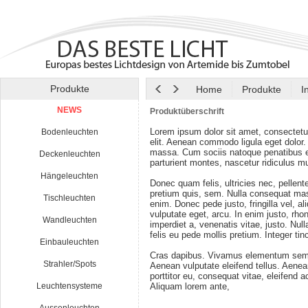
Produkte
Home
Produkte
I
NEWS
Produktüberschrift
Lorem ipsum dolor sit amet, consectetu
Bodenleuchten
elit. Aenean commodo ligula eget dolor
massa. Cum sociis natoque penatibus e
Deckenleuchten
parturient montes, nascetur ridiculus m
Hängeleuchten
Donec quam felis, ultricies nec, pellen
pretium quis, sem. Nulla consequat ma
Tischleuchten
enim. Donec pede justo, fringilla vel, al
vulputate eget, arcu. In enim justo, rho
Wandleuchten
imperdiet a, venenatis vitae, justo. Nul
felis eu pede mollis pretium. Integer tin
Einbauleuchten
Cras dapibus. Vivamus elementum semp
Strahler/Spots
Aenean vulputate eleifend tellus. Aenean
porttitor eu, consequat vitae, eleifend a
Leuchtensysteme
Aliquam lorem ante,