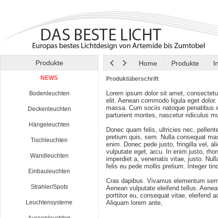
Produkte
Home
Produkte
I
NEWS
Produktüberschrift
Lorem ipsum dolor sit amet, consectetu
Bodenleuchten
elit. Aenean commodo ligula eget dolor
massa. Cum sociis natoque penatibus e
Deckenleuchten
parturient montes, nascetur ridiculus m
Hängeleuchten
Donec quam felis, ultricies nec, pellen
pretium quis, sem. Nulla consequat ma
Tischleuchten
enim. Donec pede justo, fringilla vel, al
vulputate eget, arcu. In enim justo, rho
Wandleuchten
imperdiet a, venenatis vitae, justo. Nul
felis eu pede mollis pretium. Integer tin
Einbauleuchten
Cras dapibus. Vivamus elementum semp
Strahler/Spots
Aenean vulputate eleifend tellus. Aenean
porttitor eu, consequat vitae, eleifend a
Leuchtensysteme
Aliquam lorem ante,