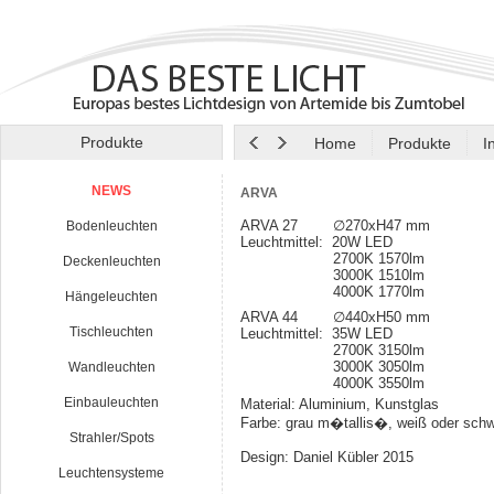
Produkte
Home
Produkte
I
NEWS
ARVA
ARVA 27 ∅270xH47 mm
Bodenleuchten
Leuchtmittel: 20W LED
2700K 1570lm
Deckenleuchten
3000K 1510lm
4000K 1770lm
Hängeleuchten
ARVA 44 ∅440xH50 mm
Tischleuchten
Leuchtmittel: 35W LED
2700K 3150lm
3000K 3050lm
Wandleuchten
4000K 3550lm
Einbauleuchten
Material: Aluminium, Kunstglas
Farbe: grau m�tallis�, weiß oder sch
Strahler/Spots
Design: Daniel Kübler 2015
Leuchtensysteme