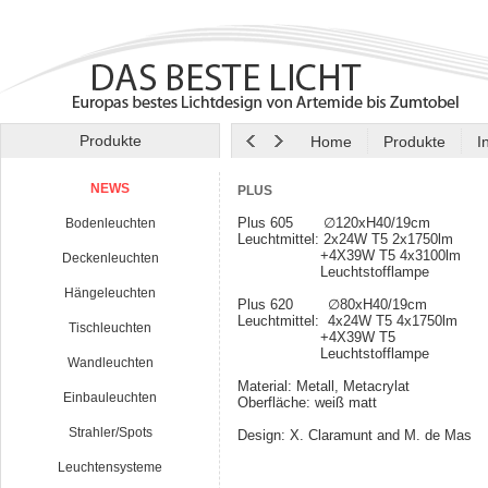
Produkte
Home
Produkte
I
NEWS
PLUS
Plus 605 ∅120xH40/19cm
Bodenleuchten
Leuchtmittel: 2x24W T5 2x1750lm
+4X39W T5 4x3100lm
Deckenleuchten
Leuchtstofflampe
Hängeleuchten
Plus 620 ∅80xH40/19cm
Leuchtmittel: 4x24W T5 4x1750lm
Tischleuchten
+4X39W T5
Leuchtstofflampe
Wandleuchten
Material: Metall, Metacrylat
Einbauleuchten
Oberfläche: weiß matt
Strahler/Spots
Design: X. Claramunt and M. de Mas
Leuchtensysteme