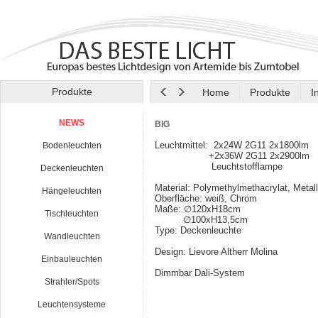
Produkte
Home
Produkte
I
NEWS
BIG
Leuchtmittel: 2x24W 2G11 2x1800lm
Bodenleuchten
+2x36W 2G11 2x2900lm
Leuchtstofflampe
Deckenleuchten
Material: Polymethylmethacrylat, Metall
Hängeleuchten
Oberfläche: weiß, Chrom
Maße: ∅120xH18cm
Tischleuchten
∅100xH13,5cm
Type: Deckenleuchte
Wandleuchten
Design: Lievore Altherr Molina
Einbauleuchten
Dimmbar Dali-System
Strahler/Spots
Leuchtensysteme