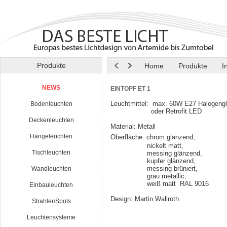
Produkte
Home
Produkte
I
NEWS
EINTOPF ET 1
Leuchtmittel: max. 60W E27 Halogeng
Bodenleuchten
oder Retrofit LED
Deckenleuchten
Material: Metall
Hängeleuchten
Oberfläche: chrom glänzend,
nickelt matt,
Tischleuchten
messing glänzend,
kupfer glänzend,
messing brüniert,
Wandleuchten
grau metallic,
weiß matt RAL 9016
Einbauleuchten
Design: Martin Wallroth
Strahler/Spots
Leuchtensysteme