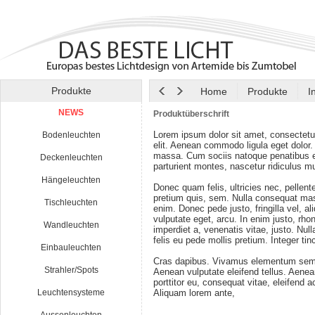
Produkte
Home
Produkte
I
NEWS
Produktüberschrift
Lorem ipsum dolor sit amet, consectetu
Bodenleuchten
elit. Aenean commodo ligula eget dolor
massa. Cum sociis natoque penatibus e
Deckenleuchten
parturient montes, nascetur ridiculus m
Hängeleuchten
Donec quam felis, ultricies nec, pellen
pretium quis, sem. Nulla consequat ma
Tischleuchten
enim. Donec pede justo, fringilla vel, al
vulputate eget, arcu. In enim justo, rho
Wandleuchten
imperdiet a, venenatis vitae, justo. Nul
felis eu pede mollis pretium. Integer tin
Einbauleuchten
Cras dapibus. Vivamus elementum semp
Strahler/Spots
Aenean vulputate eleifend tellus. Aenean
porttitor eu, consequat vitae, eleifend a
Leuchtensysteme
Aliquam lorem ante,