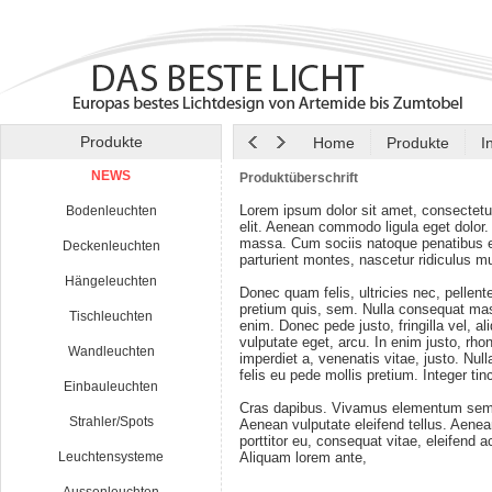
Produkte
Home
Produkte
I
NEWS
Produktüberschrift
Lorem ipsum dolor sit amet, consectetu
Bodenleuchten
elit. Aenean commodo ligula eget dolor
massa. Cum sociis natoque penatibus e
Deckenleuchten
parturient montes, nascetur ridiculus m
Hängeleuchten
Donec quam felis, ultricies nec, pellen
pretium quis, sem. Nulla consequat ma
Tischleuchten
enim. Donec pede justo, fringilla vel, al
vulputate eget, arcu. In enim justo, rho
Wandleuchten
imperdiet a, venenatis vitae, justo. Nul
felis eu pede mollis pretium. Integer tin
Einbauleuchten
Cras dapibus. Vivamus elementum semp
Strahler/Spots
Aenean vulputate eleifend tellus. Aenean
porttitor eu, consequat vitae, eleifend a
Leuchtensysteme
Aliquam lorem ante,