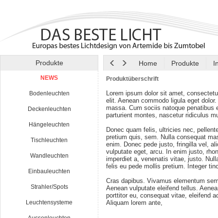
Produkte
Home
Produkte
I
NEWS
Produktüberschrift
Lorem ipsum dolor sit amet, consectetu
Bodenleuchten
elit. Aenean commodo ligula eget dolor
massa. Cum sociis natoque penatibus e
Deckenleuchten
parturient montes, nascetur ridiculus m
Hängeleuchten
Donec quam felis, ultricies nec, pellen
pretium quis, sem. Nulla consequat ma
Tischleuchten
enim. Donec pede justo, fringilla vel, al
vulputate eget, arcu. In enim justo, rho
Wandleuchten
imperdiet a, venenatis vitae, justo. Nul
felis eu pede mollis pretium. Integer tin
Einbauleuchten
Cras dapibus. Vivamus elementum semp
Strahler/Spots
Aenean vulputate eleifend tellus. Aenean
porttitor eu, consequat vitae, eleifend a
Leuchtensysteme
Aliquam lorem ante,