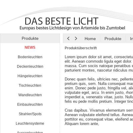
Produkte
Home
Produkte
I
NEWS
Produktüberschrift
Lorem ipsum dolor sit amet, consectetu
Bodenleuchten
elit. Aenean commodo ligula eget dolor
massa. Cum sociis natoque penatibus e
Deckenleuchten
parturient montes, nascetur ridiculus m
Hängeleuchten
Donec quam felis, ultricies nec, pellen
pretium quis, sem. Nulla consequat ma
Tischleuchten
enim. Donec pede justo, fringilla vel, al
vulputate eget, arcu. In enim justo, rho
Wandleuchten
imperdiet a, venenatis vitae, justo. Nul
felis eu pede mollis pretium. Integer tin
Einbauleuchten
Cras dapibus. Vivamus elementum semp
Strahler/Spots
Aenean vulputate eleifend tellus. Aenean
porttitor eu, consequat vitae, eleifend a
Leuchtensysteme
Aliquam lorem ante,