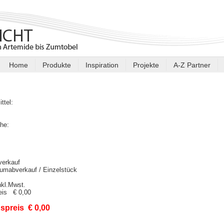
Home
Produkte
Inspiration
Projekte
A-Z Partner
ittel:
l:
he:
verkauf
umabverkauf / Einzelstück
nkl.Mwst.
reis € 0,00
spreis € 0,00