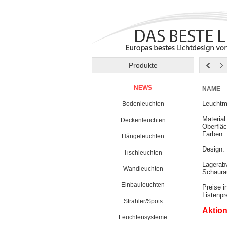
Produkte
NEWS
NAME
Leuchtm
Bodenleuchten
Materia
Deckenleuchten
Oberfläc
Farben:
Hängeleuchten
Design:
Tischleuchten
Lagerab
Wandleuchten
Schaura
Einbauleuchten
Preise i
Listenp
Strahler/Spots
Aktion
Leuchtensysteme