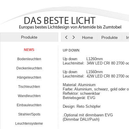
Produkte
Home
Produkte
I
NEWS
UP DOWN
Up down L1260mm
Bodenleuchten
Leuchtmittel: 34W LED CRI 80 2700 o
Deckenleuchten
Up down L1560mm
Leuchtmittel: 42W LED CRI 80 2700 o
Hängeleuchten
Material: Aluminium
Tischleuchten
Farbe: Aluminium, schwarz, gold oder o
Reflektor: schwenkbar
Wandleuchten
Betriebsgerät: EVG
Einbauleuchten
Design: Reto Schöpfer
Strahler/Spots
.Optional mit dimmbaren EVG
(Dimmbar DALI/Push)
Leuchtensysteme