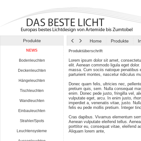
Produkte
Home
Produkte
I
NEWS
Produktüberschrift
Lorem ipsum dolor sit amet, consectetu
Bodenleuchten
elit. Aenean commodo ligula eget dolor
massa. Cum sociis natoque penatibus e
Deckenleuchten
parturient montes, nascetur ridiculus m
Hängeleuchten
Donec quam felis, ultricies nec, pellen
pretium quis, sem. Nulla consequat ma
Tischleuchten
enim. Donec pede justo, fringilla vel, al
vulputate eget, arcu. In enim justo, rho
Wandleuchten
imperdiet a, venenatis vitae, justo. Nul
felis eu pede mollis pretium. Integer tin
Einbauleuchten
Cras dapibus. Vivamus elementum semp
Strahler/Spots
Aenean vulputate eleifend tellus. Aenean
porttitor eu, consequat vitae, eleifend a
Leuchtensysteme
Aliquam lorem ante,