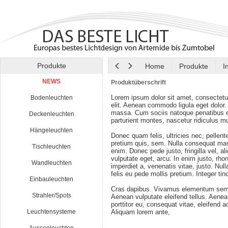
Produkte
Home
Produkte
I
NEWS
Produktüberschrift
Lorem ipsum dolor sit amet, consectetu
Bodenleuchten
elit. Aenean commodo ligula eget dolor
massa. Cum sociis natoque penatibus e
Deckenleuchten
parturient montes, nascetur ridiculus m
Hängeleuchten
Donec quam felis, ultricies nec, pellen
pretium quis, sem. Nulla consequat ma
Tischleuchten
enim. Donec pede justo, fringilla vel, al
vulputate eget, arcu. In enim justo, rho
Wandleuchten
imperdiet a, venenatis vitae, justo. Nul
felis eu pede mollis pretium. Integer tin
Einbauleuchten
Cras dapibus. Vivamus elementum semp
Strahler/Spots
Aenean vulputate eleifend tellus. Aenean
porttitor eu, consequat vitae, eleifend a
Leuchtensysteme
Aliquam lorem ante,