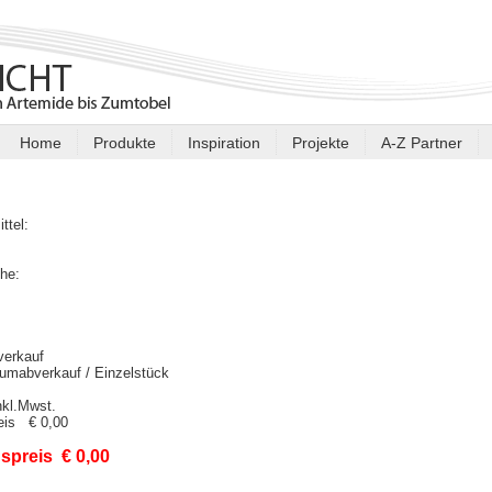
Home
Produkte
Inspiration
Projekte
A-Z Partner
ittel:
:
he:
verkauf
umabverkauf / Einzelstück
nkl.Mwst.
reis € 0,00
spreis € 0,00