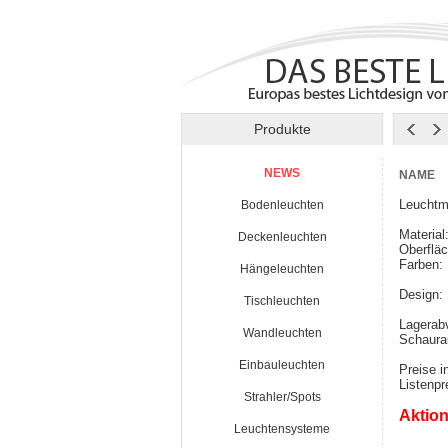
Produkte
NEWS
NAME
Leuchtm
Bodenleuchten
Material
Deckenleuchten
Oberfläc
Farben:
Hängeleuchten
Design:
Tischleuchten
Lagerab
Wandleuchten
Schaura
Einbauleuchten
Preise i
Listenp
Strahler/Spots
Aktion
Leuchtensysteme